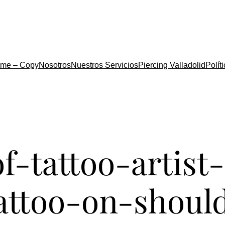
me – Copy
Nosotros
Nuestros Servicios
Piercing Valladolid
Polít
f-tattoo-artist
attoo-on-should