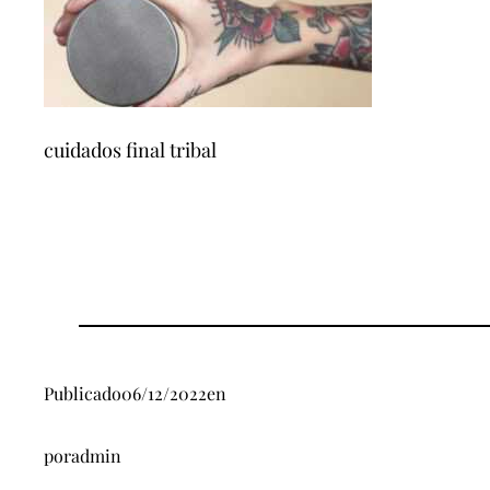
cuidados final tribal
Publicado
06/12/2022
en
por
admin