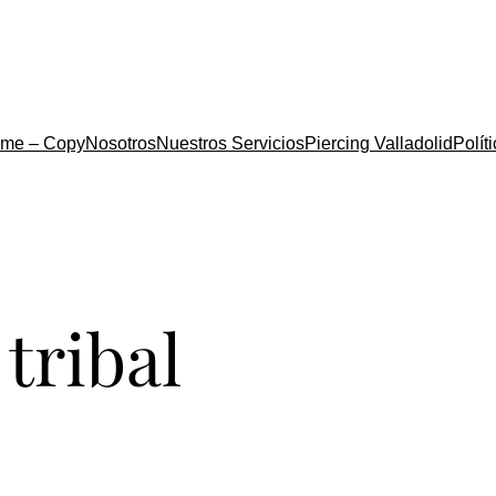
me – Copy
Nosotros
Nuestros Servicios
Piercing Valladolid
Polít
 tribal