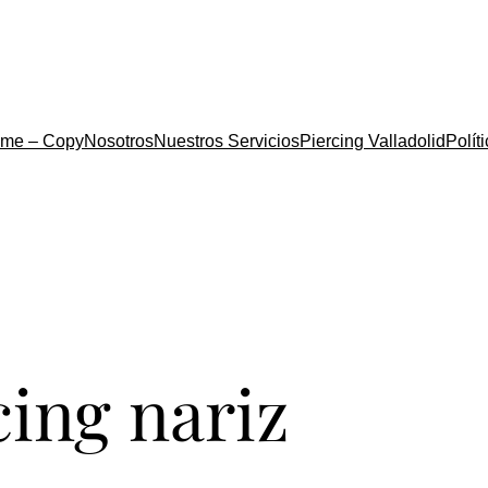
me – Copy
Nosotros
Nuestros Servicios
Piercing Valladolid
Polít
cing nariz