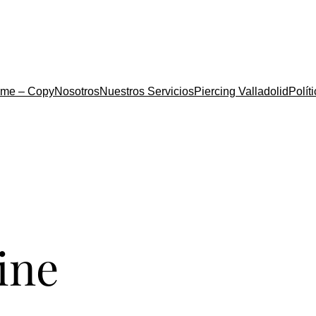
me – Copy
Nosotros
Nuestros Servicios
Piercing Valladolid
Polít
line