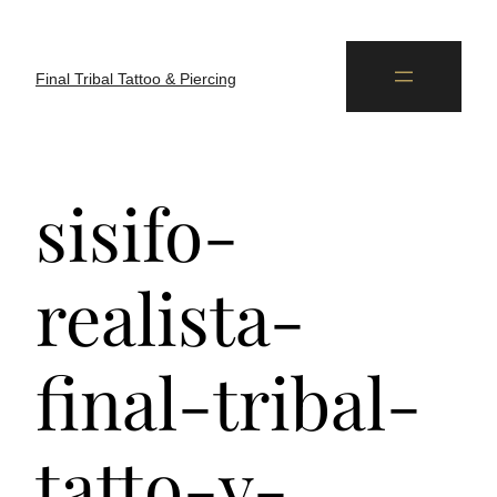
Final Tribal Tattoo & Piercing
sisifo-
realista-
final-tribal-
tatto-y-