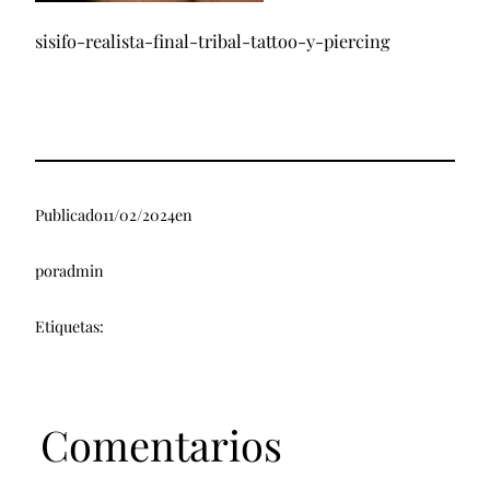
sisifo-realista-final-tribal-tattoo-y-piercing
Publicado
11/02/2024
en
por
admin
Etiquetas:
Comentarios