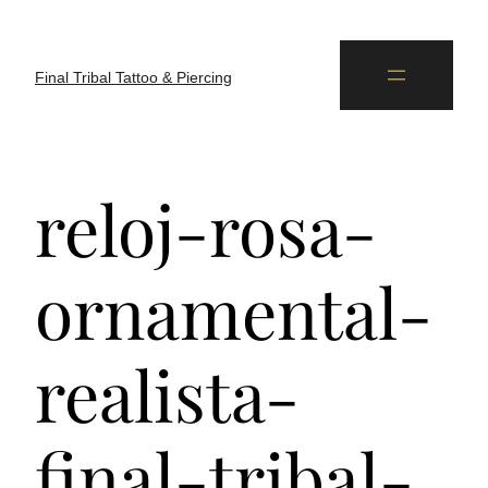
Final Tribal Tattoo & Piercing
reloj-rosa-
ornamental-
realista-
final-tribal-