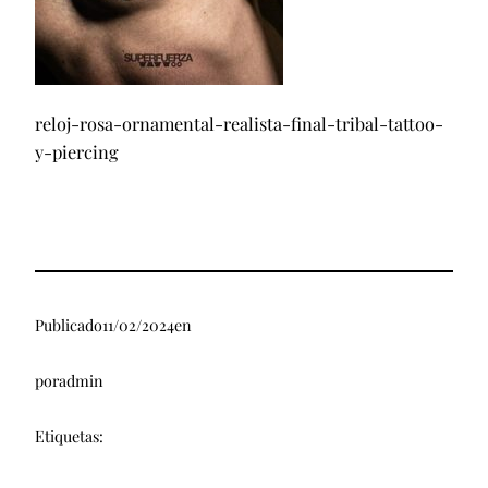
reloj-rosa-ornamental-realista-final-tribal-tattoo-
y-piercing
Publicado
11/02/2024
en
por
admin
Etiquetas: