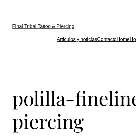
Final Tribal Tattoo & Piercing
Artículos y noticias
Contacto
Home
Ho
polilla-finelin
piercing