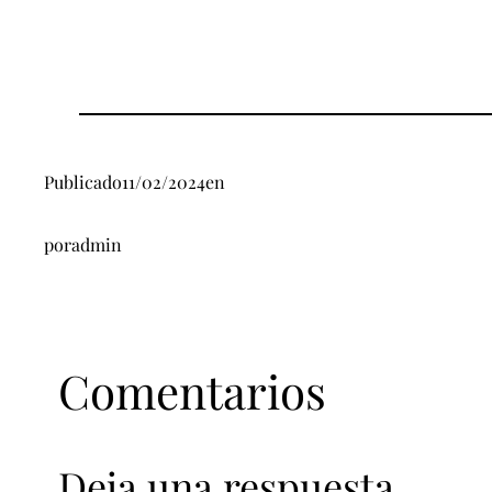
Publicado
11/02/2024
en
por
admin
Comentarios
Deja una respuesta