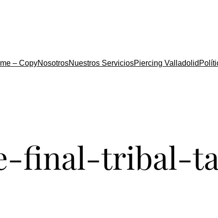
me – Copy
Nosotros
Nuestros Servicios
Piercing Valladolid
Polít
e-final-tribal-t