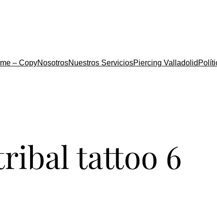
me – Copy
Nosotros
Nuestros Servicios
Piercing Valladolid
Polít
tribal tattoo 6