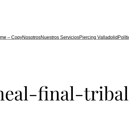
me – Copy
Nosotros
Nuestros Servicios
Piercing Valladolid
Polít
eal-final-tribal