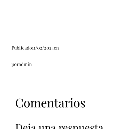
Publicado
11/02/2024
en
por
admin
Comentarios
Deja una respuesta