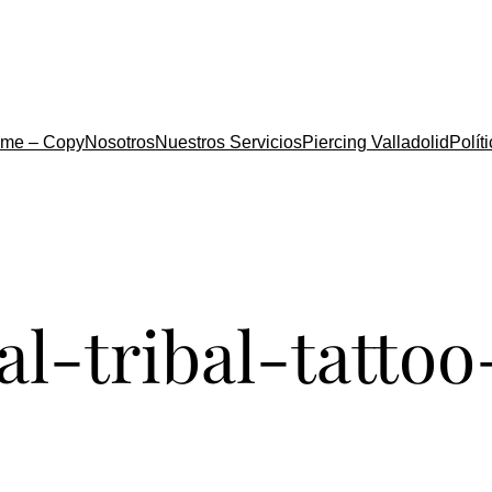
me – Copy
Nosotros
Nuestros Servicios
Piercing Valladolid
Polít
al-tribal-tatto