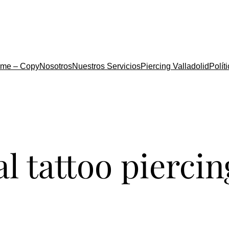
me – Copy
Nosotros
Nuestros Servicios
Piercing Valladolid
Polít
bal tattoo piercin