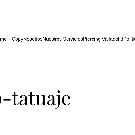
me – Copy
Nosotros
Nuestros Servicios
Piercing Valladolid
Polít
-tatuaje