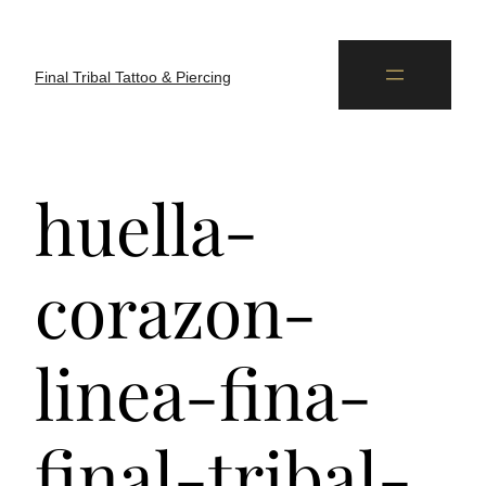
Final Tribal Tattoo & Piercing
huella-
corazon-
linea-fina-
final-tribal-