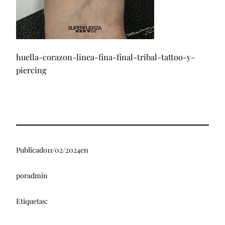
huella-corazon-linea-fina-final-tribal-tattoo-y-
piercing
Publicado
11/02/2024
en
por
admin
Etiquetas: