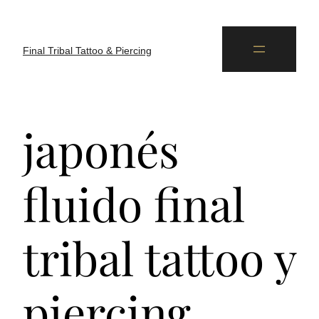
Final Tribal Tattoo & Piercing
japonés
fluido final
tribal tattoo y
piercing