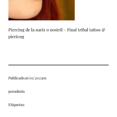
Piercing de la nariz o nostril – Final tribal tattoo &
piericng
Publicado
26/05/2023
en
por
admin
Etiquetas: