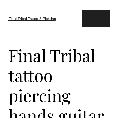
Final Tribal Tattoo & Piercing
Final Tribal
tattoo
piercing
hands guitar