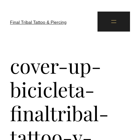
Final Tribal Tattoo & Piercing
cover-up-
bicicleta-
finaltribal-
tattoo-y-