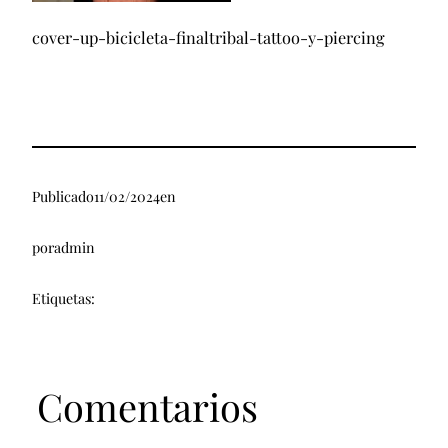
cover-up-bicicleta-finaltribal-tattoo-y-piercing
Publicado
11/02/2024
en
por
admin
Etiquetas:
Comentarios