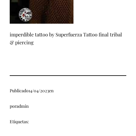
imperdible tattoo by Superfuerza Tattoo final tribal
& piercing
Publicado
14/04/2023
en
por
admin
Etiquetas: