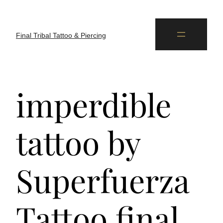
Final Tribal Tattoo & Piercing
imperdible
tattoo by
Superfuerza
Tattoo final