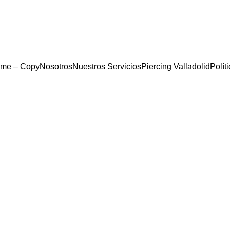
me – Copy
Nosotros
Nuestros Servicios
Piercing Valladolid
Polít