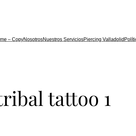
me – Copy
Nosotros
Nuestros Servicios
Piercing Valladolid
Polít
tribal tattoo 1