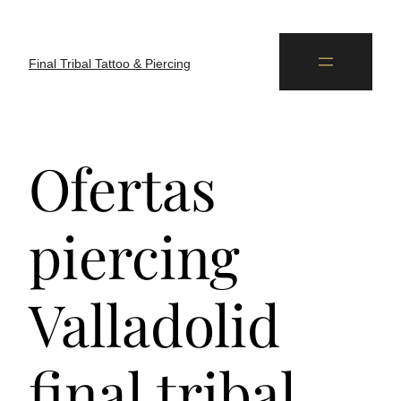
Final Tribal Tattoo & Piercing
Ofertas
piercing
Valladolid
final tribal