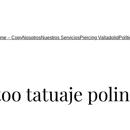
me – Copy
Nosotros
Nuestros Servicios
Piercing Valladolid
Polít
ttoo tatuaje pol