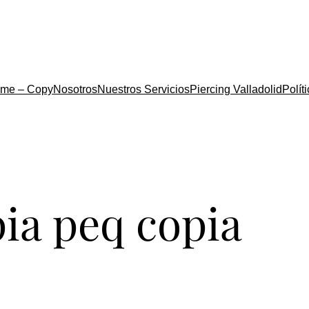
me – Copy
Nosotros
Nuestros Servicios
Piercing Valladolid
Polít
pia peq copia