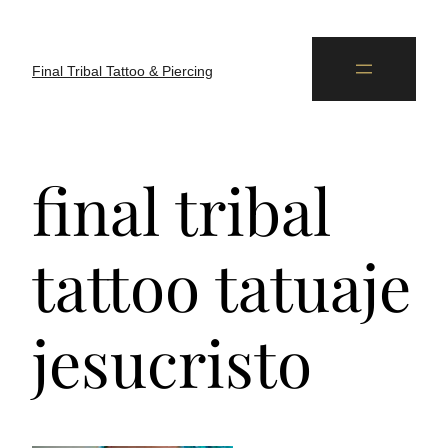
Final Tribal Tattoo & Piercing
final tribal
tattoo tatuaje
jesucristo