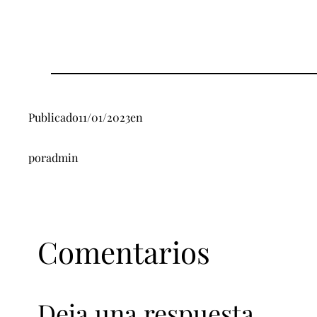
Publicado
11/01/2023
en
por
admin
Comentarios
Deja una respuesta