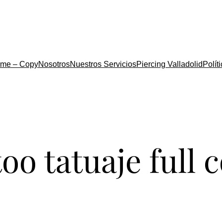
me – Copy
Nosotros
Nuestros Servicios
Piercing Valladolid
Polít
ttoo tatuaje full