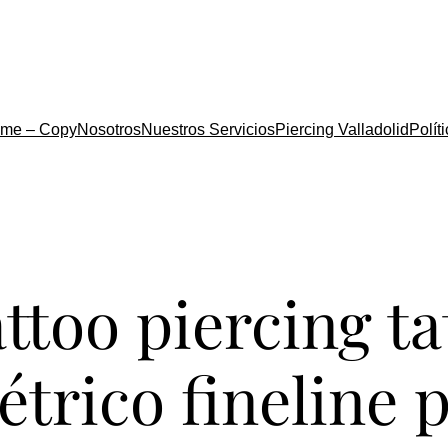
me – Copy
Nosotros
Nuestros Servicios
Piercing Valladolid
Polít
attoo piercing t
trico fineline p