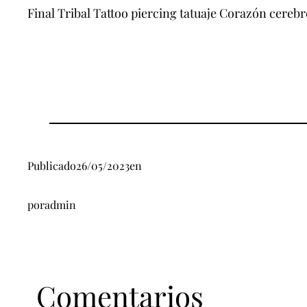
Final Tribal Tattoo piercing tatuaje Corazón cereb
Publicado
26/05/2023
en
por
admin
Comentarios